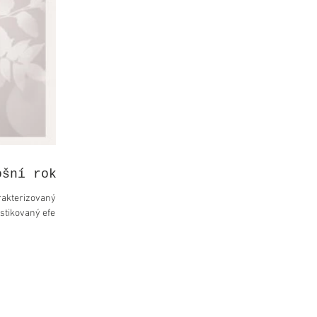
ošní rok
rakterizovaný
istikovaný efekt a