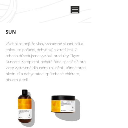
SUN
Všichni se bojí, že vlasy vystavené slunci, soli a
chlóru se poškodí, dehydrují a ztratí lesk. Z
tohoho důvodujsme vyvinuli produkty Elgon
Suncare. Kompletní, bohatá řada speciálně pro
vlasy vystavené dlouhému slunění. Účinné proti
blednutí a dehydrataci způsobené chlórem,
pískem a solí.