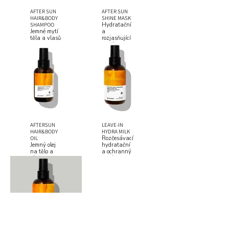
AFTER SUN
AFTER SUN
HAIR&BODY
SHINE MASK
SHAMPOO
Hydratační
Jemné mytí
a
těla a vlasů
rozjasňující
maska
AFTERSUN
LEAVE-IN
HAIR&BODY
HYDRA MILK
OIL
Rozčesávací,
Jemný olej
hydratační
na tělo a
a ochranný
vlasy
sprej