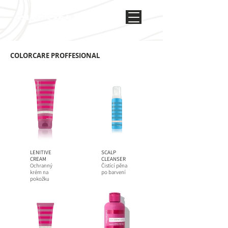
COLORCARE PROFFESIONAL
LENITIVE
SCALP
CREAM
CLEANSER
Ochranný
Čistící pěna
krém na
po barvení
pokožku
hlavy