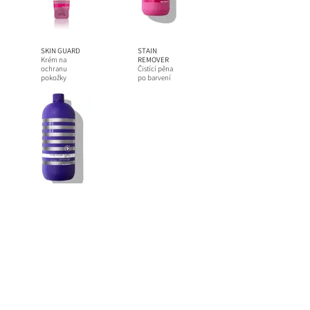
SKIN GUARD
STAIN
Krém na
REMOVER
ochranu
Čistící pěna
pokožky
po barvení
ULTRA SILVER
SHAMPOO
Ultra anti-
žlutý šampon