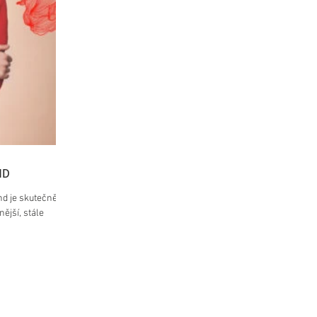
ND
nd je skutečně
ější, stále