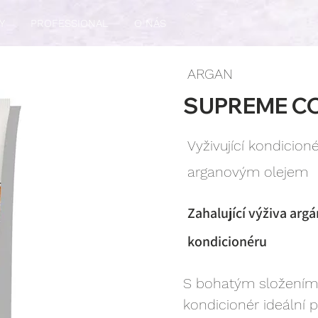
Y
PROFESSIONAL
O NÁS
ARGAN
SUPREME C
Vyživující kondicion
arganovým olejem
Zahalující výživa arg
kondicionéru
S bohatým složením, 
kondicionér ideální p