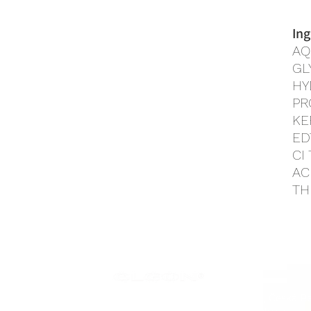
Ing
AQ
GL
HY
PR
KE
ED
CI
AC
TH
náměstí Generála Píky 20, Plzeň, Česká R