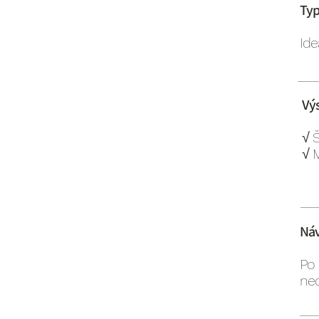
Typ
Ide
Vý
√ 
√ 
Náv
Po 
nec