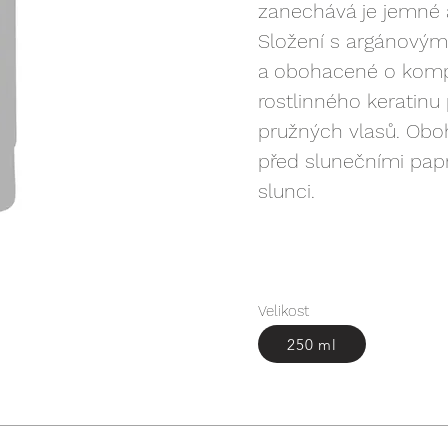
zanechává je jemné a 
Složení s argánovým
a obohacené o kompl
rostlinného keratinu
pružných vlasů. Obo
před slunečními paprs
slunci.
Velikost
250 ml