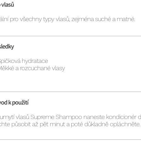
 vlasů
ální pro všechny typy vlasů, zejména suché a matné.
sledky
Špičková hydratace
Měkké a rozcuchané vlasy
od k použití
umytí vlasů Supreme Shampoo naneste kondicionér d
hte působit až pět minut a poté důkladně opláchněte.