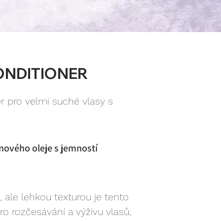
ONDITIONER
ér pro velmi suché vlasy s
ánového oleje s jemností
ale lehkou texturou je tento
ro rozčesávání a výživu vlasů,