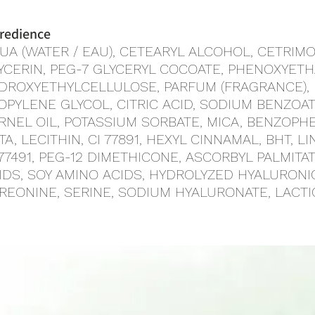
redience
UA (WATER / EAU), CETEARYL ALCOHOL, CETRIM
YCERIN, PEG-7 GLYCERYL COCOATE, PHENOXYETH
DROXYETHYLCELLULOSE, PARFUM (FRAGRANCE),
OPYLENE GLYCOL, CITRIC ACID, SODIUM BENZOAT
RNEL OIL, POTASSIUM SORBATE, MICA, BENZOPH
TA, LECITHIN, CI 77891, HEXYL CINNAMAL, BHT, 
 77491, PEG-12 DIMETHICONE, ASCORBYL PALMITA
IDS, SOY AMINO ACIDS, HYDROLYZED HYALURONIC
REONINE, SERINE, SODIUM HYALURONATE, LACTIC
epublika