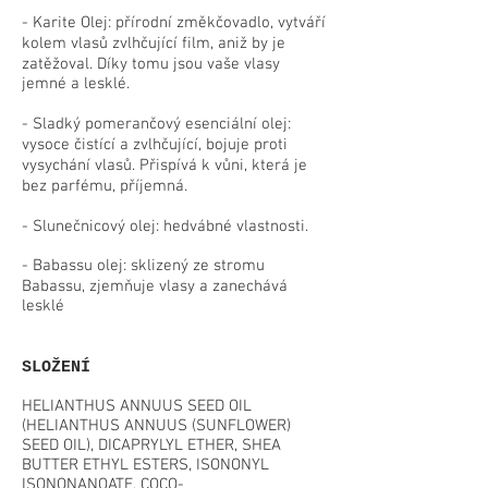
- Karite Olej: přírodní změkčovadlo, vytváří
kolem vlasů zvlhčující film, aniž by je
zatěžoval. Díky tomu jsou vaše vlasy
jemné a lesklé.
- Sladký pomerančový esenciální olej:
vysoce čistící a zvlhčující, bojuje proti
vysychání vlasů. Přispívá k vůni, která je
bez parfému, příjemná.
- Slunečnicový olej: hedvábné vlastnosti.
- Babassu olej: sklizený ze stromu
Babassu, zjemňuje vlasy a zanechává
lesklé
SLOŽENÍ
HELIANTHUS ANNUUS SEED OIL
(HELIANTHUS ANNUUS (SUNFLOWER)
SEED OIL), DICAPRYLYL ETHER, SHEA
BUTTER ETHYL ESTERS, ISONONYL
ISONONANOATE, COCO-