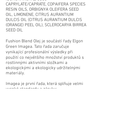
CAPRYLATE/CAPRATE, COPAIFERA SPECIES
RESIN OILS, ORBIGNYA OLEIFERA SEED
OIL, LIMONENE, CITRUS AURANTIUM
DULCIS OIL (CITRUS AURANTIUM DULCIS
(ORANGE) PEEL OIL), SCLEROCARYA BIRREA
SEED OIL
Fushion Blend Olej je součástí řady Elgon
Green Imagea. Tato řada zaručuje
vynikající profesionální výsledky při
použití co největšího množství produktů s
rostlinnými aktivními složkami a
ekologickými a ekologicky udržitelnými
materiály.
Imagea je první řada, která splňuje velmi
vysoké standardy a záruky:
- Důvěra: 100% transparentnost
komunikace s 0 zavádějícími tvrzeními
-Kvalita: přírodní složky, které povýší
kvalitu profesionálních receptur
-Udržitelnost: obaly a přísady, které
minimalizují dopad na životní prostředí
- Etika: přísady získané z udržitelného