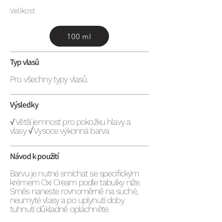
Velikost
100 ml
Typ vlasů
Pro všechny typy vlasů.
Výsledky
√ Větší jemnost pro pokožku hlavy a
vlasy √ Vysoce výkonná barva
Návod k použití
Barvu je nutné smíchat se specifickým
krémem Oxi Cream podle tabulky níže.
Směs naneste rovnoměrně na suché,
neumyté vlasy a po uplynutí doby
tuhnutí důkladně opláchněte.