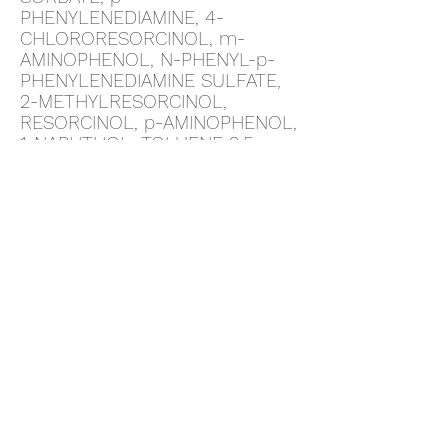
PHENYLENEDIAMINE, 4-
CHLORORESORCINOL, m-
AMINOPHENOL, N-PHENYL-p-
PHENYLENEDIAMINE SULFATE,
2-METHYLRESORCINOL,
RESORCINOL, p-AMINOPHENOL,
1-NAPHTHOL, TOLUENE-2,5-
DIAMINE SULFATE, 1-
HYDROXYETHYL 4,5-DIAMINO
PYRAZOLE SULFATE, 4-AMINO-
2-HYDROXYTOLUENE, 2-AMINO-
4-
HYDROXYETHYLAMINOANISOLE
SULFATE.