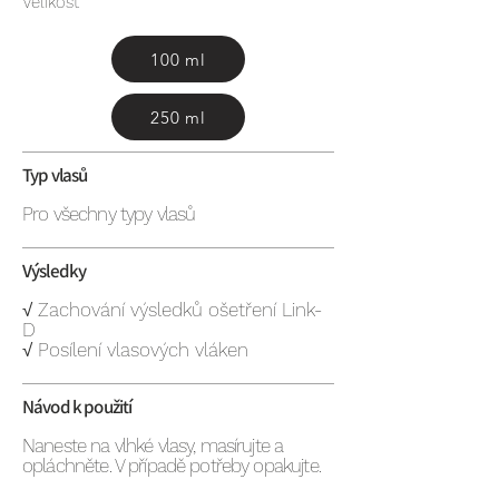
Velikost
100 ml
250 ml
Typ vlasů
Pro všechny typy vlasů
Výsledky
√ Zachování výsledků ošetření Link-
D
√ Posílení vlasových vláken
Návod k použití
Naneste na vlhké vlasy, masírujte a
opláchněte. V případě potřeby opakujte.