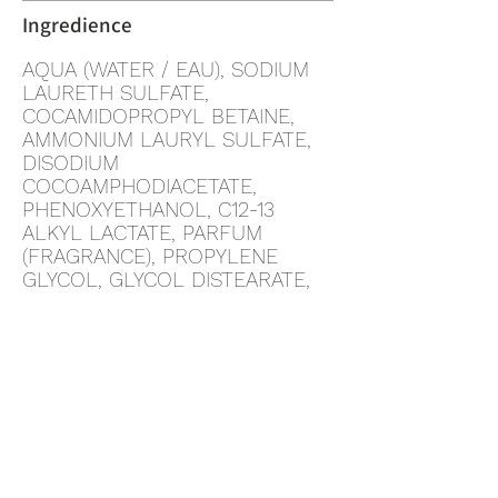
Ingredience
AQUA (WATER / EAU), SODIUM
LAURETH SULFATE,
COCAMIDOPROPYL BETAINE,
AMMONIUM LAURYL SULFATE,
DISODIUM
COCOAMPHODIACETATE,
PHENOXYETHANOL, C12-13
ALKYL LACTATE, PARFUM
(FRAGRANCE), PROPYLENE
GLYCOL, GLYCOL DISTEARATE,
DECYL GLUCOSIDE,
ACRYLATES/C10-30 ALKYL
ACRYLATE CROSSPOLYMER,
PANTHENOL, COCAMIDE MEA,
SODIUM HYDROXIDE, CITRIC
ACID, DISODIUM EDTA,
POLYQUATERNIUM-10, GLYCERYL
LAURATE, LINALOOL, BENZOIC
ACID, BHT, LECITHIN, LIMONENE,