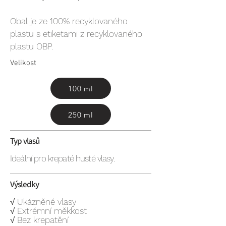
Obal je ze 100% recyklovaného
plastu s etiketami z recyklovaného
plastu OBP.
Velikost
100 ml
250 ml
Typ vlasů
Ideální pro krepaté husté vlasy.
Výsledky
√ Ukázněné vlasy
√ Extrémní měkkost
√ Bez krepatění