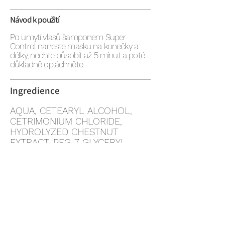
Návod k použití
Po umytí vlasů šamponem Super
Control naneste masku na konečky a
délky, nechte působit až 5 minut a poté
důkladně opláchněte.
Ingredience
AQUA, CETEARYL ALCOHOL,
CETRIMONIUM CHLORIDE,
HYDROLYZED CHESTNUT
EXTRACT, PEG-7 GLYCERYL
COCOATE, PARFUM,
PHENYLISOPROPYL
DIMETHICONE, BIS-
AMINOPROPYL DIMETHICONE,
PHENOXYETHANOL,
HYDROXYETHYLCELLULOSE,
ISODODECANE, C12-15 ALKYL